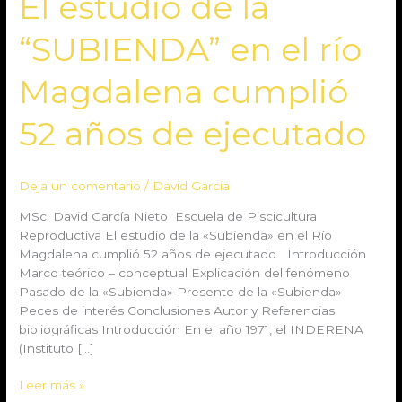
El estudio de la
estudio
de
“SUBIENDA” en el río
la
“SUBIENDA”
Magdalena cumplió
en
el
52 años de ejecutado
río
Magdalena
cumplió
52
Deja un comentario
/
David Garcia
años
MSc. David García Nieto Escuela de Piscicultura
de
Reproductiva El estudio de la «Subienda» en el Río
ejecutado
Magdalena cumplió 52 años de ejecutado Introducción
Marco teórico – conceptual Explicación del fenómeno
Pasado de la «Subienda» Presente de la «Subienda»
Peces de interés Conclusiones Autor y Referencias
bibliográficas Introducción En el año 1971, el INDERENA
(Instituto […]
Leer más »