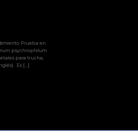
dimiento Prueba en
erium psychrophilum
etales para trucha,
glés). Es […]