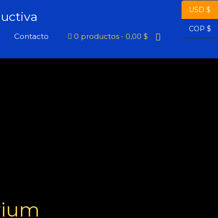
USD $
uctiva
COP $
Buscar
Contacto
0 productos
0,00 $
rium