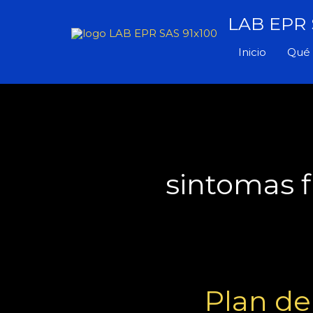
Ir
LAB EPR S
al
contenido
Inicio
Qué 
sintomas f
Plan
Plan de
de