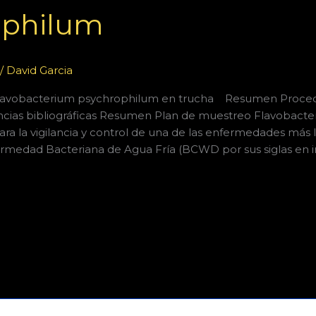
ophilum
/
David Garcia
lavobacterium psychrophilum en trucha Resumen Proce
ncias bibliográficas Resumen Plan de muestreo Flavobact
ara la vigilancia y control de una de las enfermedades más l
rmedad Bacteriana de Agua Fría (BCWD por sus siglas en in