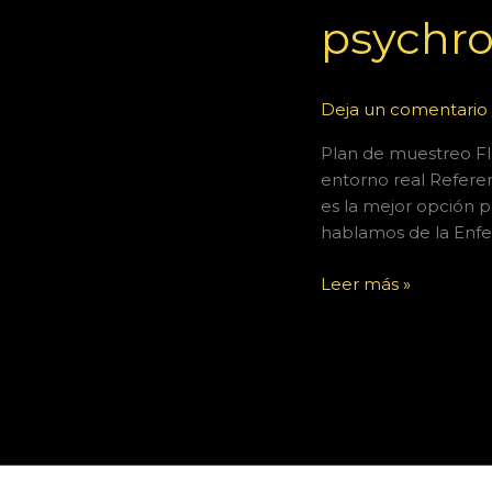
muestreo
psychr
Flavobacterium
psychrophilum
Deja un comentario
Plan de muestreo F
entorno real Refere
es la mejor opción p
hablamos de la Enfe
Leer más »