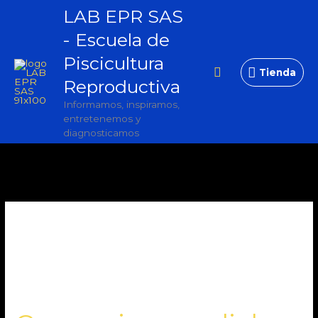
Ir
LAB EPR SAS
Tienda
al
- Escuela de
contenido
Piscicultura
Buscar
Tienda
Reproductiva
Informamos, inspiramos,
entretenemos y
diagnosticamos
prohibición
pirañas
Comercio