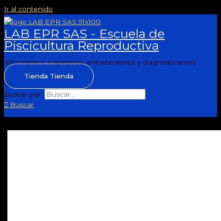
Ir al contenido
LAB EPR SAS - Escuela de
Piscicultura Reproductiva
Informamos, inspiramos, entretenemos y diagnosticamos
Tienda
Tienda
Buscar por:
Buscar
nutrición para tus
plantas