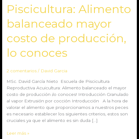
Piscicultura:
Piscicultura: Alimento
Alimento
balanceado
balanceado mayor
mayor
costo
costo de producción,
de
producción,
lo conoces
lo
conoces
2 comentarios
/
David Garcia
MSc. David García Nieto Escuela de Piscicultura
Reproductiva Acuicultura: Alimento balanceado el mayor
costo de producción ¡lo conoces! Introducción Granulado
al vapor Extrusión por cocción Introducción A la hora de
valorar el alimento que proporcionamos a nuestros peces
es necesario establecer los siguientes criterios, estos son
cruciales ya que el alimento es sin duda […]
Leer más »