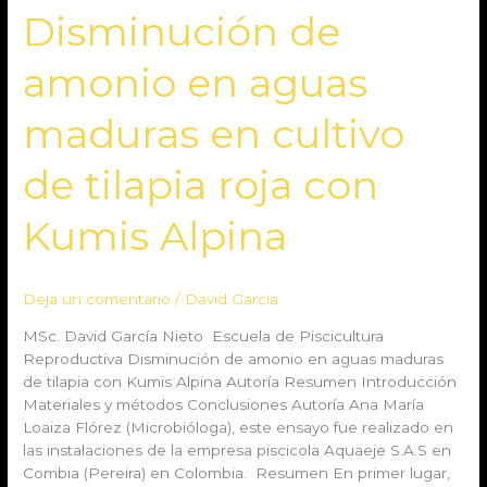
Disminución
Disminución de
de
amonio
amonio en aguas
en
aguas
maduras en cultivo
maduras
en
de tilapia roja con
cultivo
de
Kumis Alpina
tilapia
roja
con
Kumis
Deja un comentario
/
David Garcia
Alpina
MSc. David García Nieto Escuela de Piscicultura
Reproductiva Disminución de amonio en aguas maduras
de tilapia con Kumis Alpina Autoría Resumen Introducción
Materiales y métodos Conclusiones Autoría Ana María
Loaiza Flórez (Microbióloga), este ensayo fue realizado en
las instalaciones de la empresa piscicola Aquaeje S.A.S en
Combia (Pereira) en Colombia. Resumen En primer lugar,