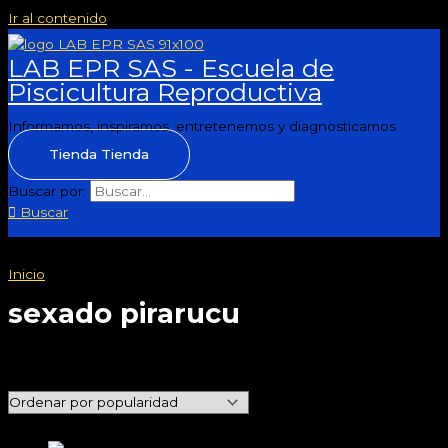
Ir al contenido
LAB EPR SAS - Escuela de
Piscicultura Reproductiva
Informamos, inspiramos, entretenemos y diagnosticamos
Tienda
Tienda
Buscar por:
Buscar
Inicio
/ Productos etiquetados “sexado pirarucu”
sexado pirarucu
Mostrando el único resultado