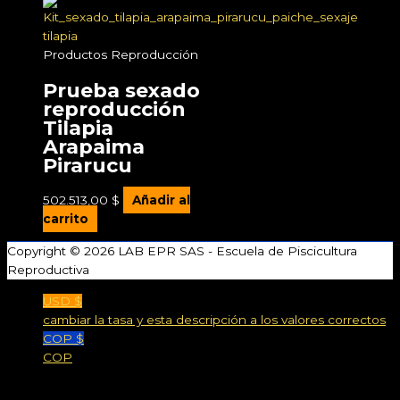
Productos Reproducción
Prueba sexado
reproducción
Tilapia
Arapaima
Pirarucu
502.513,00
$
Añadir al
carrito
Copyright © 2026
LAB EPR SAS - Escuela de Piscicultura
Reproductiva
USD $
cambiar la tasa y esta descripción a los valores correctos
COP $
COP
Carrito