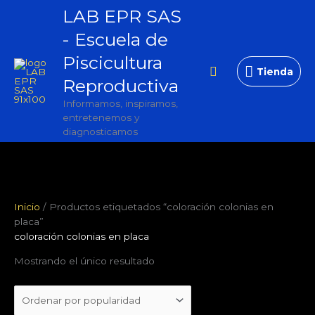
Ir
LAB EPR SAS
Tienda
al
- Escuela de
contenido
Piscicultura
Buscar
Tienda
Reproductiva
Informamos, inspiramos,
entretenemos y
diagnosticamos
Inicio
/ Productos etiquetados “coloración colonias en
placa”
coloración colonias en placa
Mostrando el único resultado