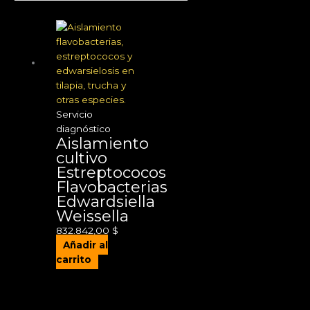
Servicio
diagnóstico
Aislamiento
cultivo
Estreptococos
Flavobacterias
Edwardsiella
Weissella
832.842,00
$
Añadir al
carrito