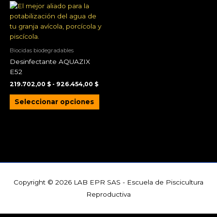
Rango
Este
de
producto
precios:
tiene
desde
219.702,00 $
múltiples
hasta
variantes.
Biocidas biodegradables
926.454,00 $
Las
Desinfectante AQUAZIX
opciones
E52
se
219.702,00
$
-
926.454,00
$
pueden
elegir
Seleccionar opciones
en
la
página
de
producto
Copyright © 2026
LAB EPR SAS - Escuela de Piscicultura
Reproductiva