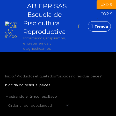
Ir
LAB EPR SAS
USD $
Tienda
al
- Escuela de
contenido
COP $
Piscicultura
Buscar
Tienda
Reproductiva
Informamos, inspiramos,
entretenemos y
diagnosticamos
Inicio
/ Productos etiquetados “biocida no residual peces”
biocida no residual peces
Mostrando el único resultado