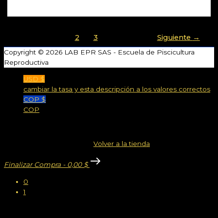
1
2
3
Siguiente
→
Copyright © 2026
LAB EPR SAS - Escuela de Piscicultura
Reproductiva
USD $
cambiar la tasa y esta descripción a los valores correctos
COP $
COP
Carrito
Su carrito está vacío!
Volver a la tienda
Finalizar Compra
-
0,00 $
0
1